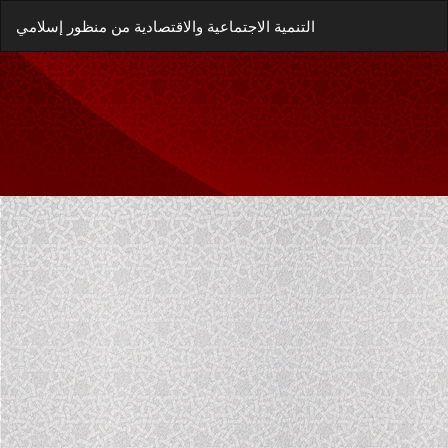
العودة
زيل
يل
التنمية الاجتماعية والاقتصادية من منظور إسلامي
إلى
غة
تفاصيل
P
المؤلَّف